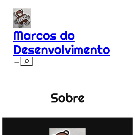
Pular
para
o
conteúdo
Marcos do
Desenvolvimento
Search
Sobre