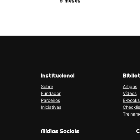
6 meses
Institucional
Biblio
Sobre
Artigos
Fundador
Vídeos
Parceiros
E-books
Iniciativas
Checklis
Treinam
Mídias Sociais
C